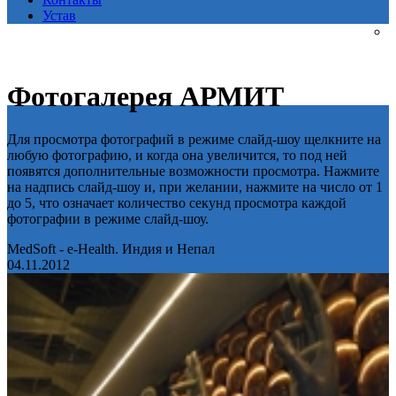
Устав
Фотогалерея АРМИТ
Для просмотра фотографий в режиме слайд-шоу щелкните на
любую фотографию, и когда она увеличится, то под ней
появятся дополнительные возможности просмотра. Нажмите
на надпись слайд-шоу и, при желании, нажмите на число от 1
до 5, что означает количество секунд просмотра каждой
фотографии в режиме слайд-шоу.
MedSoft - e-Health. Индия и Непал
04.11.2012