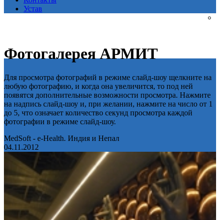
Устав
Фотогалерея АРМИТ
Для просмотра фотографий в режиме слайд-шоу щелкните на
любую фотографию, и когда она увеличится, то под ней
появятся дополнительные возможности просмотра. Нажмите
на надпись слайд-шоу и, при желании, нажмите на число от 1
до 5, что означает количество секунд просмотра каждой
фотографии в режиме слайд-шоу.
MedSoft - e-Health. Индия и Непал
04.11.2012