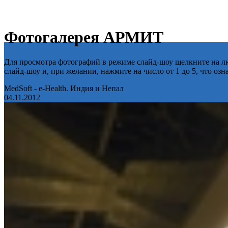
Фотогалерея АРМИТ
Для просмотра фотографий в режиме слайд-шоу щелкните на лю
слайд-шоу и, при желании, нажмите на число от 1 до 5, что оз
MedSoft - e-Health. Индия и Непал
04.11.2012