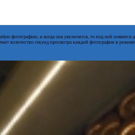
бую фотографию, и когда она увеличится, то под ней появятся
начает количество секунд просмотра каждой фотографии в режиме