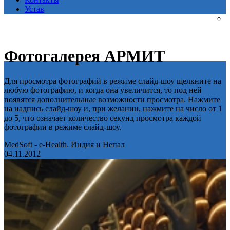
Устав
Фотогалерея АРМИТ
Для просмотра фотографий в режиме слайд-шоу щелкните на
любую фотографию, и когда она увеличится, то под ней
появятся дополнительные возможности просмотра. Нажмите
на надпись слайд-шоу и, при желании, нажмите на число от 1
до 5, что означает количество секунд просмотра каждой
фотографии в режиме слайд-шоу.
MedSoft - e-Health. Индия и Непал
04.11.2012