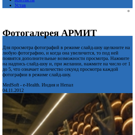
Устав
Фотогалерея АРМИТ
Для просмотра фотографий в режиме слайд-шоу щелкните на
любую фотографию, и когда она увеличится, то под ней
появятся дополнительные возможности просмотра. Нажмите
на надпись слайд-шоу и, при желании, нажмите на число от 1
до 5, что означает количество секунд просмотра каждой
фотографии в режиме слайд-шоу.
MedSoft - e-Health. Индия и Непал
04.11.2012