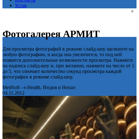
Устав
Фотогалерея АРМИТ
Для просмотра фотографий в режиме слайд-шоу щелкните на
любую фотографию, и когда она увеличится, то под ней
появятся дополнительные возможности просмотра. Нажмите
на надпись слайд-шоу и, при желании, нажмите на число от 1
до 5, что означает количество секунд просмотра каждой
фотографии в режиме слайд-шоу.
MedSoft - e-Health. Индия и Непал
04.11.2012