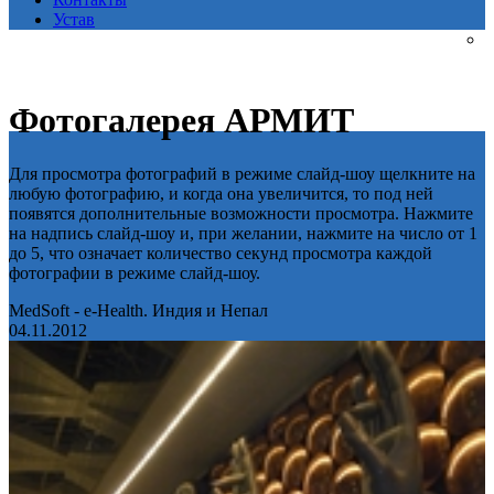
Устав
Фотогалерея АРМИТ
Для просмотра фотографий в режиме слайд-шоу щелкните на
любую фотографию, и когда она увеличится, то под ней
появятся дополнительные возможности просмотра. Нажмите
на надпись слайд-шоу и, при желании, нажмите на число от 1
до 5, что означает количество секунд просмотра каждой
фотографии в режиме слайд-шоу.
MedSoft - e-Health. Индия и Непал
04.11.2012