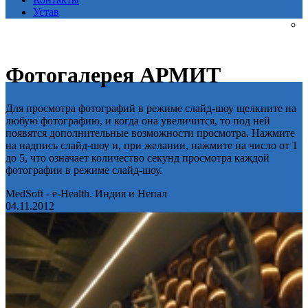
Устав
Фотогалерея АРМИТ
Для просмотра фотографий в режиме слайд-шоу щелкните на
любую фотографию, и когда она увеличится, то под ней
появятся дополнительные возможности просмотра. Нажмите
на надпись слайд-шоу и, при желании, нажмите на число от 1
до 5, что означает количество секунд просмотра каждой
фотографии в режиме слайд-шоу.
MedSoft - e-Health. Индия и Непал
04.11.2012