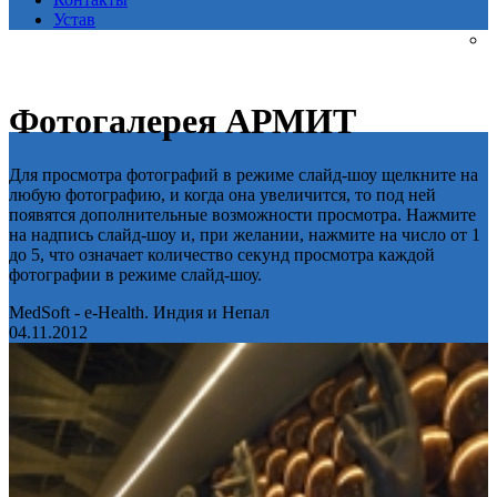
Устав
Фотогалерея АРМИТ
Для просмотра фотографий в режиме слайд-шоу щелкните на
любую фотографию, и когда она увеличится, то под ней
появятся дополнительные возможности просмотра. Нажмите
на надпись слайд-шоу и, при желании, нажмите на число от 1
до 5, что означает количество секунд просмотра каждой
фотографии в режиме слайд-шоу.
MedSoft - e-Health. Индия и Непал
04.11.2012