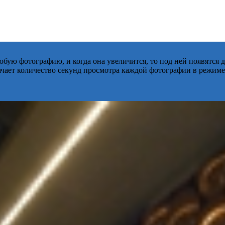
бую фотографию, и когда она увеличится, то под ней появятся
начает количество секунд просмотра каждой фотографии в режиме