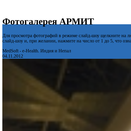
Фотогалерея АРМИТ
Для просмотра фотографий в режиме слайд-шоу щелкните на лю
слайд-шоу и, при желании, нажмите на число от 1 до 5, что оз
MedSoft - e-Health. Индия и Непал
04.11.2012