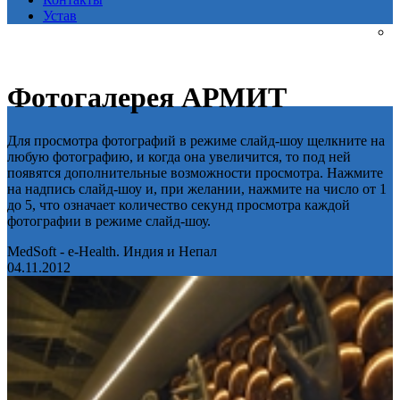
Устав
Фотогалерея АРМИТ
Для просмотра фотографий в режиме слайд-шоу щелкните на
любую фотографию, и когда она увеличится, то под ней
появятся дополнительные возможности просмотра. Нажмите
на надпись слайд-шоу и, при желании, нажмите на число от 1
до 5, что означает количество секунд просмотра каждой
фотографии в режиме слайд-шоу.
MedSoft - e-Health. Индия и Непал
04.11.2012