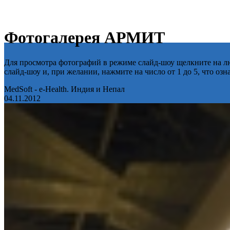
Фотогалерея АРМИТ
Для просмотра фотографий в режиме слайд-шоу щелкните на лю
слайд-шоу и, при желании, нажмите на число от 1 до 5, что оз
MedSoft - e-Health. Индия и Непал
04.11.2012