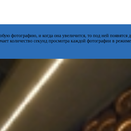
бую фотографию, и когда она увеличится, то под ней появятся
начает количество секунд просмотра каждой фотографии в режиме