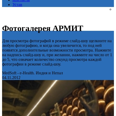
Устав
Фотогалерея АРМИТ
Для просмотра фотографий в режиме слайд-шоу щелкните на
любую фотографию, и когда она увеличится, то под ней
появятся дополнительные возможности просмотра. Нажмите
на надпись слайд-шоу и, при желании, нажмите на число от 1
до 5, что означает количество секунд просмотра каждой
фотографии в режиме слайд-шоу.
MedSoft - e-Health. Индия и Непал
04.11.2012