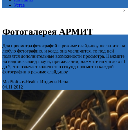
Устав
Фотогалерея АРМИТ
Для просмотра фотографий в режиме слайд-шоу щелкните на
любую фотографию, и когда она увеличится, то под ней
появятся дополнительные возможности просмотра. Нажмите
на надпись слайд-шоу и, при желании, нажмите на число от 1
до 5, что означает количество секунд просмотра каждой
фотографии в режиме слайд-шоу.
MedSoft - e-Health. Индия и Непал
04.11.2012