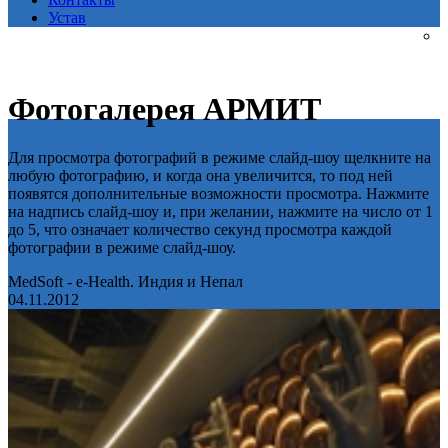
Устав
Фотогалерея АРМИТ
Для просмотра фотографий в режиме слайд-шоу щелкните на
любую фотографию, и когда она увеличится, то под ней
появятся дополнительные возможности просмотра. Нажмите
на надпись слайд-шоу и, при желании, нажмите на число от 1
до 5, что означает количество секунд просмотра каждой
фотографии в режиме слайд-шоу.
MedSoft - e-Health. Индия и Непал
04.11.2012