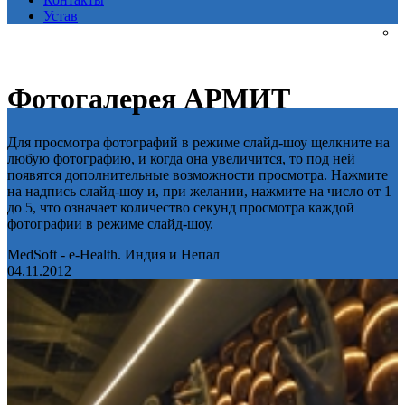
Устав
Фотогалерея АРМИТ
Для просмотра фотографий в режиме слайд-шоу щелкните на
любую фотографию, и когда она увеличится, то под ней
появятся дополнительные возможности просмотра. Нажмите
на надпись слайд-шоу и, при желании, нажмите на число от 1
до 5, что означает количество секунд просмотра каждой
фотографии в режиме слайд-шоу.
MedSoft - e-Health. Индия и Непал
04.11.2012