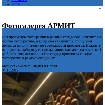
Устав
Фотогалерея АРМИТ
Для просмотра фотографий в режиме слайд-шоу щелкните на
любую фотографию, и когда она увеличится, то под ней
появятся дополнительные возможности просмотра. Нажмите
на надпись слайд-шоу и, при желании, нажмите на число от 1
до 5, что означает количество секунд просмотра каждой
фотографии в режиме слайд-шоу.
MedSoft - e-Health. Индия и Непал
04.11.2012