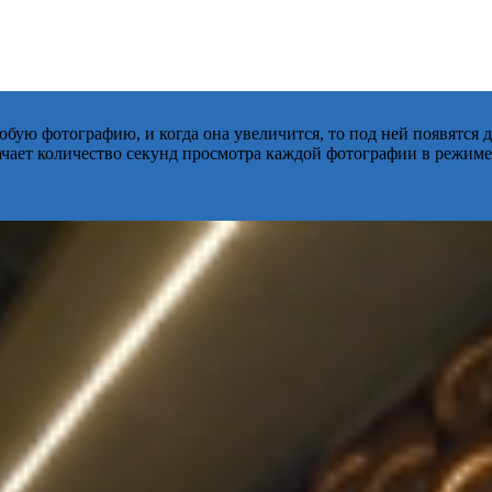
бую фотографию, и когда она увеличится, то под ней появятся
начает количество секунд просмотра каждой фотографии в режиме