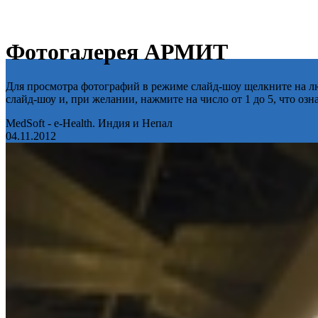
Фотогалерея АРМИТ
Для просмотра фотографий в режиме слайд-шоу щелкните на лю
слайд-шоу и, при желании, нажмите на число от 1 до 5, что оз
MedSoft - e-Health. Индия и Непал
04.11.2012