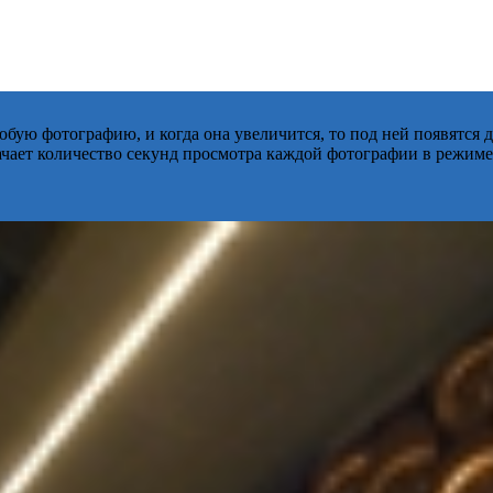
бую фотографию, и когда она увеличится, то под ней появятся
начает количество секунд просмотра каждой фотографии в режиме