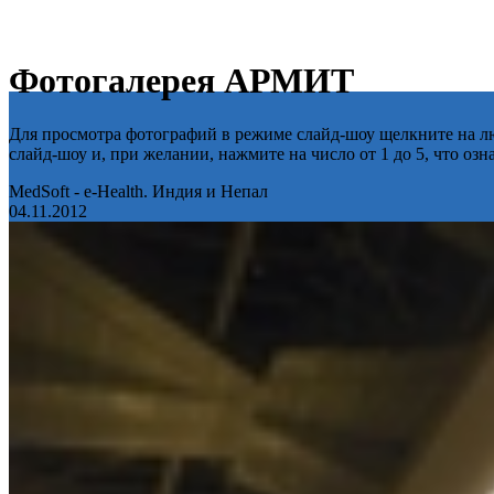
Фотогалерея АРМИТ
Для просмотра фотографий в режиме слайд-шоу щелкните на лю
слайд-шоу и, при желании, нажмите на число от 1 до 5, что оз
MedSoft - e-Health. Индия и Непал
04.11.2012