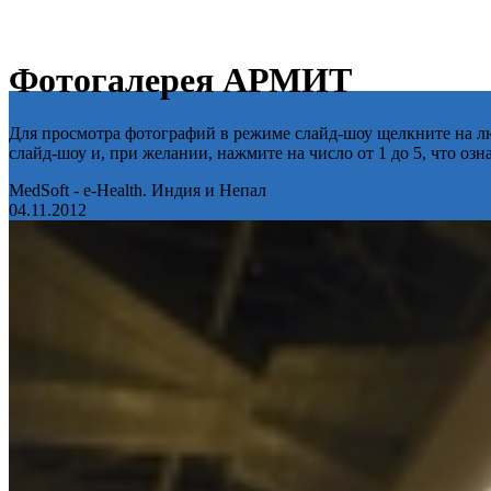
Фотогалерея АРМИТ
Для просмотра фотографий в режиме слайд-шоу щелкните на лю
слайд-шоу и, при желании, нажмите на число от 1 до 5, что оз
MedSoft - e-Health. Индия и Непал
04.11.2012