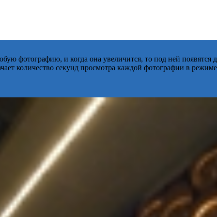
бую фотографию, и когда она увеличится, то под ней появятся
начает количество секунд просмотра каждой фотографии в режиме