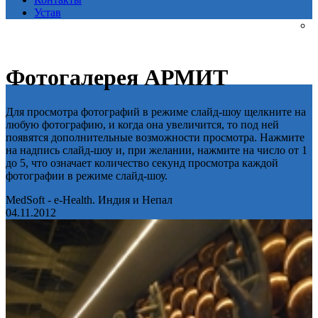
Устав
Фотогалерея АРМИТ
Для просмотра фотографий в режиме слайд-шоу щелкните на
любую фотографию, и когда она увеличится, то под ней
появятся дополнительные возможности просмотра. Нажмите
на надпись слайд-шоу и, при желании, нажмите на число от 1
до 5, что означает количество секунд просмотра каждой
фотографии в режиме слайд-шоу.
MedSoft - e-Health. Индия и Непал
04.11.2012