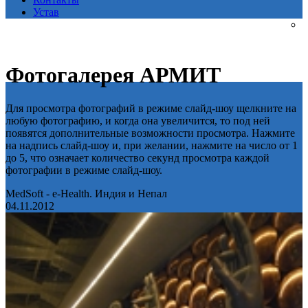
Устав
Фотогалерея АРМИТ
Для просмотра фотографий в режиме слайд-шоу щелкните на
любую фотографию, и когда она увеличится, то под ней
появятся дополнительные возможности просмотра. Нажмите
на надпись слайд-шоу и, при желании, нажмите на число от 1
до 5, что означает количество секунд просмотра каждой
фотографии в режиме слайд-шоу.
MedSoft - e-Health. Индия и Непал
04.11.2012