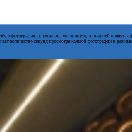
бую фотографию, и когда она увеличится, то под ней появятся
начает количество секунд просмотра каждой фотографии в режиме