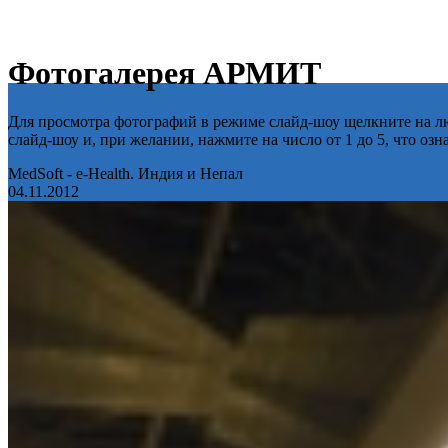
Фотогалерея АРМИТ
Для просмотра фотографий в режиме слайд-шоу щелкните на лю
слайд-шоу и, при желании, нажмите на число от 1 до 5, что оз
MedSoft - e-Health. Индия и Непал
04.11.2012