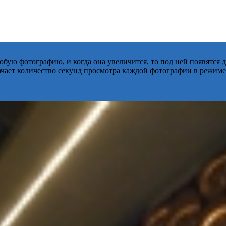
бую фотографию, и когда она увеличится, то под ней появятся
начает количество секунд просмотра каждой фотографии в режиме