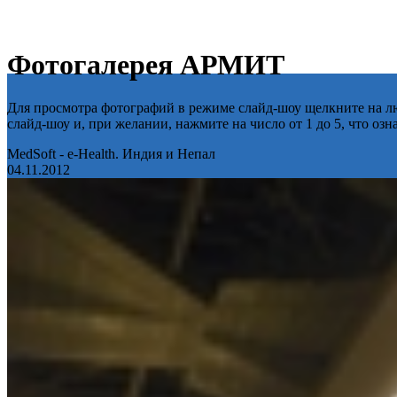
Фотогалерея АРМИТ
Для просмотра фотографий в режиме слайд-шоу щелкните на лю
слайд-шоу и, при желании, нажмите на число от 1 до 5, что оз
MedSoft - e-Health. Индия и Непал
04.11.2012