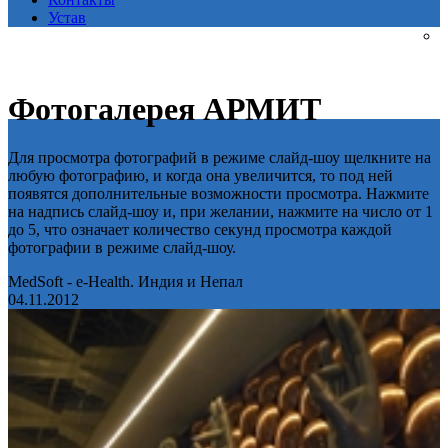
Устав
Фотогалерея АРМИТ
Для просмотра фотографий в режиме слайд-шоу щелкните на
любую фотографию, и когда она увеличится, то под ней
появятся дополнительные возможности просмотра. Нажмите
на надпись слайд-шоу и, при желании, нажмите на число от 1
до 5, что означает количество секунд просмотра каждой
фотографии в режиме слайд-шоу.
MedSoft - e-Health. Индия и Непал
04.11.2012