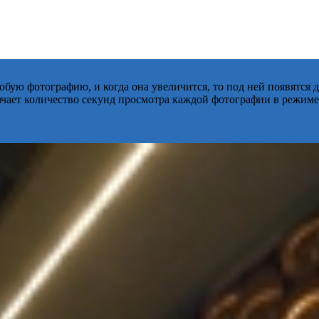
бую фотографию, и когда она увеличится, то под ней появятся
начает количество секунд просмотра каждой фотографии в режиме