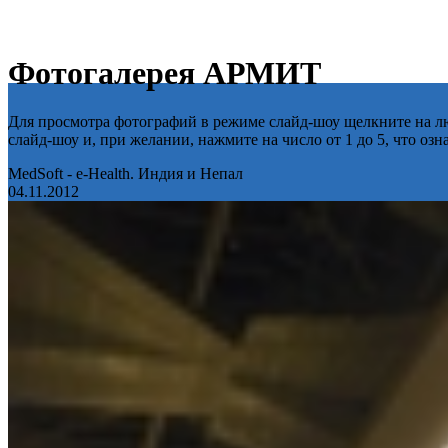
Фотогалерея АРМИТ
Для просмотра фотографий в режиме слайд-шоу щелкните на лю
слайд-шоу и, при желании, нажмите на число от 1 до 5, что оз
MedSoft - e-Health. Индия и Непал
04.11.2012