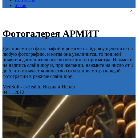
Устав
Фотогалерея АРМИТ
Для просмотра фотографий в режиме слайд-шоу щелкните на
любую фотографию, и когда она увеличится, то под ней
появятся дополнительные возможности просмотра. Нажмите
на надпись слайд-шоу и, при желании, нажмите на число от 1
до 5, что означает количество секунд просмотра каждой
фотографии в режиме слайд-шоу.
MedSoft - e-Health. Индия и Непал
04.11.2012