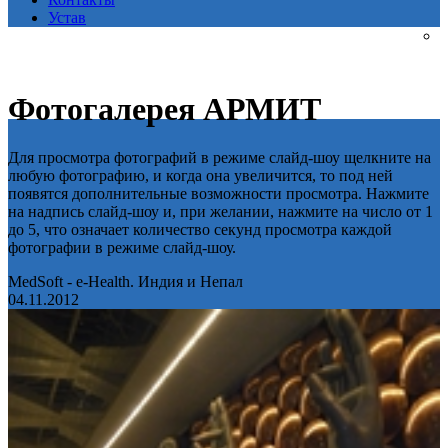
Устав
Фотогалерея АРМИТ
Для просмотра фотографий в режиме слайд-шоу щелкните на
любую фотографию, и когда она увеличится, то под ней
появятся дополнительные возможности просмотра. Нажмите
на надпись слайд-шоу и, при желании, нажмите на число от 1
до 5, что означает количество секунд просмотра каждой
фотографии в режиме слайд-шоу.
MedSoft - e-Health. Индия и Непал
04.11.2012