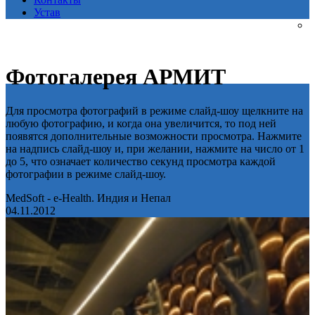
Устав
Фотогалерея АРМИТ
Для просмотра фотографий в режиме слайд-шоу щелкните на
любую фотографию, и когда она увеличится, то под ней
появятся дополнительные возможности просмотра. Нажмите
на надпись слайд-шоу и, при желании, нажмите на число от 1
до 5, что означает количество секунд просмотра каждой
фотографии в режиме слайд-шоу.
MedSoft - e-Health. Индия и Непал
04.11.2012