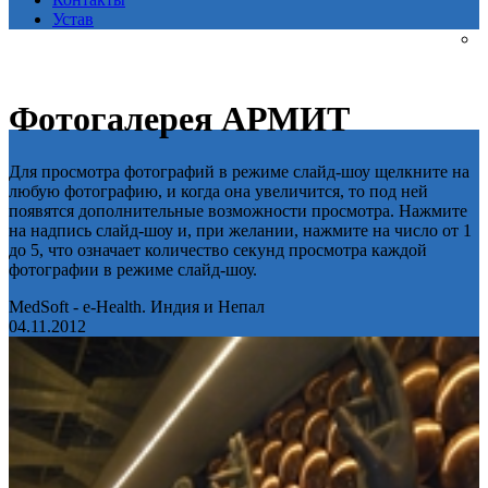
Устав
Фотогалерея АРМИТ
Для просмотра фотографий в режиме слайд-шоу щелкните на
любую фотографию, и когда она увеличится, то под ней
появятся дополнительные возможности просмотра. Нажмите
на надпись слайд-шоу и, при желании, нажмите на число от 1
до 5, что означает количество секунд просмотра каждой
фотографии в режиме слайд-шоу.
MedSoft - e-Health. Индия и Непал
04.11.2012