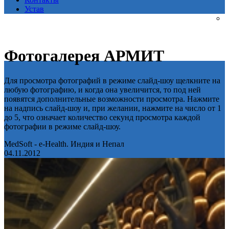
Устав
Фотогалерея АРМИТ
Для просмотра фотографий в режиме слайд-шоу щелкните на
любую фотографию, и когда она увеличится, то под ней
появятся дополнительные возможности просмотра. Нажмите
на надпись слайд-шоу и, при желании, нажмите на число от 1
до 5, что означает количество секунд просмотра каждой
фотографии в режиме слайд-шоу.
MedSoft - e-Health. Индия и Непал
04.11.2012