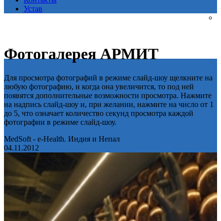
Устав
Фотогалерея АРМИТ
Для просмотра фотографий в режиме слайд-шоу щелкните на
любую фотографию, и когда она увеличится, то под ней
появятся дополнительные возможности просмотра. Нажмите
на надпись слайд-шоу и, при желании, нажмите на число от 1
до 5, что означает количество секунд просмотра каждой
фотографии в режиме слайд-шоу.
MedSoft - e-Health. Индия и Непал
04.11.2012