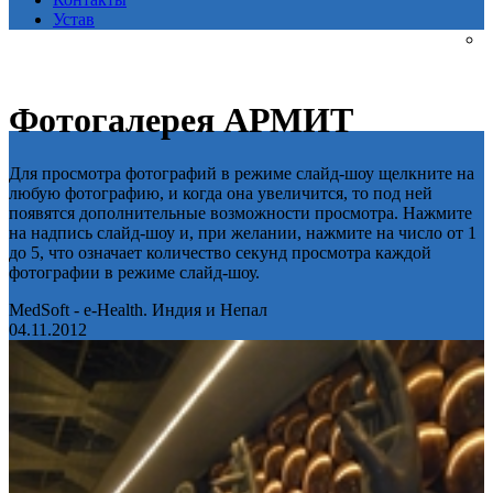
Устав
Фотогалерея АРМИТ
Для просмотра фотографий в режиме слайд-шоу щелкните на
любую фотографию, и когда она увеличится, то под ней
появятся дополнительные возможности просмотра. Нажмите
на надпись слайд-шоу и, при желании, нажмите на число от 1
до 5, что означает количество секунд просмотра каждой
фотографии в режиме слайд-шоу.
MedSoft - e-Health. Индия и Непал
04.11.2012