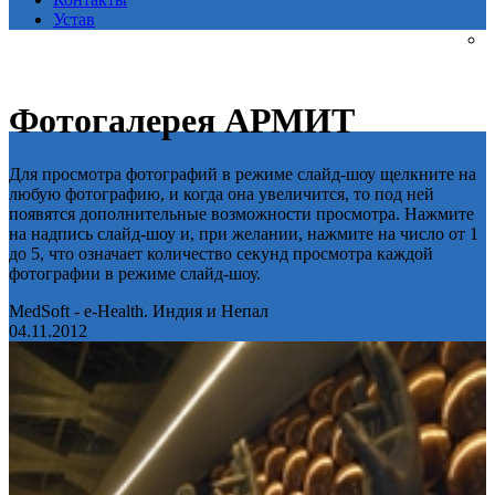
Устав
Фотогалерея АРМИТ
Для просмотра фотографий в режиме слайд-шоу щелкните на
любую фотографию, и когда она увеличится, то под ней
появятся дополнительные возможности просмотра. Нажмите
на надпись слайд-шоу и, при желании, нажмите на число от 1
до 5, что означает количество секунд просмотра каждой
фотографии в режиме слайд-шоу.
MedSoft - e-Health. Индия и Непал
04.11.2012