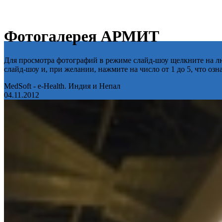
Фотогалерея АРМИТ
Для просмотра фотографий в режиме слайд-шоу щелкните на лю
слайд-шоу и, при желании, нажмите на число от 1 до 5, что оз
MedSoft - e-Health. Индия и Непал
04.11.2012