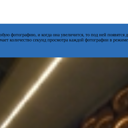
бую фотографию, и когда она увеличится, то под ней появятся
начает количество секунд просмотра каждой фотографии в режиме