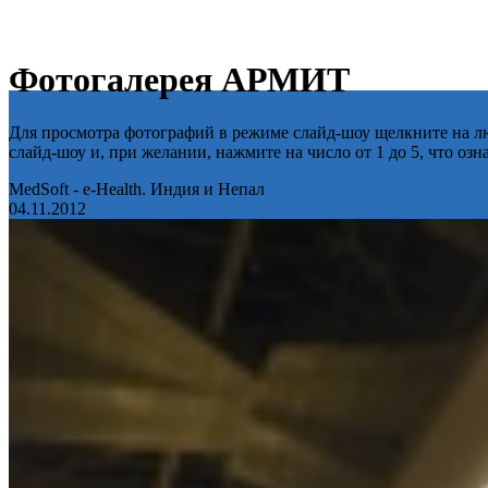
Фотогалерея АРМИТ
Для просмотра фотографий в режиме слайд-шоу щелкните на лю
слайд-шоу и, при желании, нажмите на число от 1 до 5, что оз
MedSoft - e-Health. Индия и Непал
04.11.2012