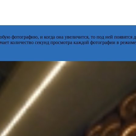
бую фотографию, и когда она увеличится, то под ней появятся
начает количество секунд просмотра каждой фотографии в режиме