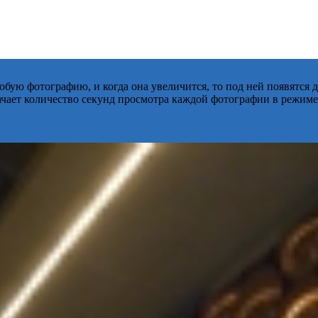
бую фотографию, и когда она увеличится, то под ней появятся
начает количество секунд просмотра каждой фотографии в режиме