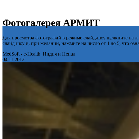
Фотогалерея АРМИТ
Для просмотра фотографий в режиме слайд-шоу щелкните на лю
слайд-шоу и, при желании, нажмите на число от 1 до 5, что оз
MedSoft - e-Health. Индия и Непал
04.11.2012