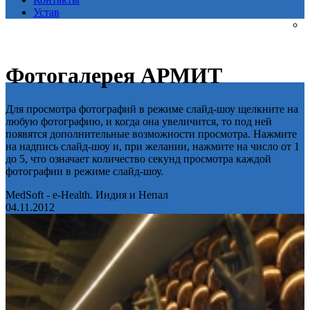
Устав
Фотогалерея АРМИТ
Для просмотра фотографий в режиме слайд-шоу щелкните на
любую фотографию, и когда она увеличится, то под ней
появятся дополнительные возможности просмотра. Нажмите
на надпись слайд-шоу и, при желании, нажмите на число от 1
до 5, что означает количество секунд просмотра каждой
фотографии в режиме слайд-шоу.
MedSoft - e-Health. Индия и Непал
04.11.2012