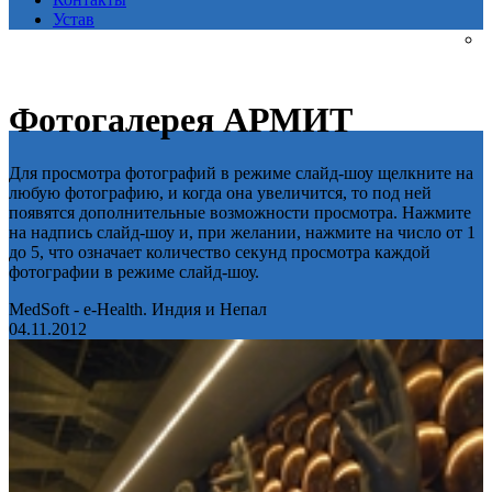
Устав
Фотогалерея АРМИТ
Для просмотра фотографий в режиме слайд-шоу щелкните на
любую фотографию, и когда она увеличится, то под ней
появятся дополнительные возможности просмотра. Нажмите
на надпись слайд-шоу и, при желании, нажмите на число от 1
до 5, что означает количество секунд просмотра каждой
фотографии в режиме слайд-шоу.
MedSoft - e-Health. Индия и Непал
04.11.2012