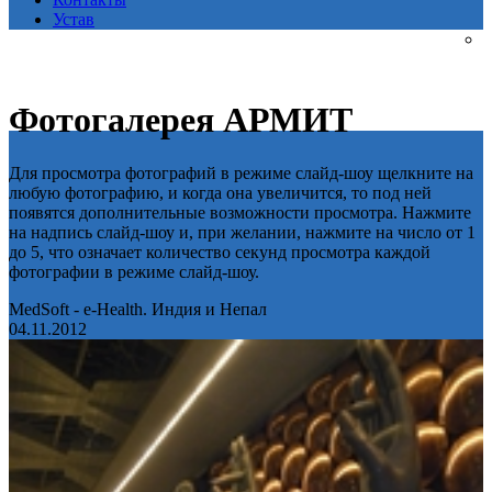
Устав
Фотогалерея АРМИТ
Для просмотра фотографий в режиме слайд-шоу щелкните на
любую фотографию, и когда она увеличится, то под ней
появятся дополнительные возможности просмотра. Нажмите
на надпись слайд-шоу и, при желании, нажмите на число от 1
до 5, что означает количество секунд просмотра каждой
фотографии в режиме слайд-шоу.
MedSoft - e-Health. Индия и Непал
04.11.2012