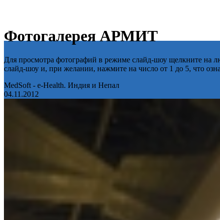
Фотогалерея АРМИТ
Для просмотра фотографий в режиме слайд-шоу щелкните на лю
слайд-шоу и, при желании, нажмите на число от 1 до 5, что оз
MedSoft - e-Health. Индия и Непал
04.11.2012