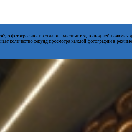
бую фотографию, и когда она увеличится, то под ней появятся
начает количество секунд просмотра каждой фотографии в режиме