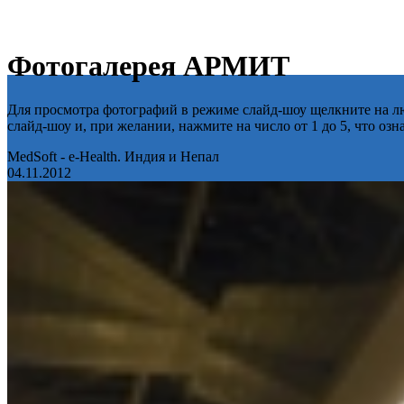
Фотогалерея АРМИТ
Для просмотра фотографий в режиме слайд-шоу щелкните на лю
слайд-шоу и, при желании, нажмите на число от 1 до 5, что оз
MedSoft - e-Health. Индия и Непал
04.11.2012