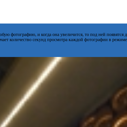
бую фотографию, и когда она увеличится, то под ней появятся
начает количество секунд просмотра каждой фотографии в режиме