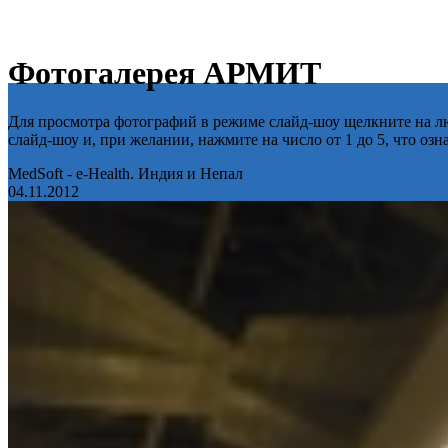
Фотогалерея АРМИТ
Для просмотра фотографий в режиме слайд-шоу щелкните на лю
слайд-шоу и, при желании, нажмите на число от 1 до 5, что оз
MedSoft - e-Health. Индия и Непал
04.11.2012