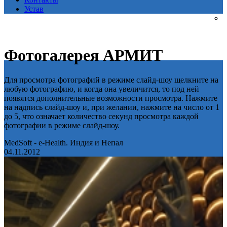
Устав
Фотогалерея АРМИТ
Для просмотра фотографий в режиме слайд-шоу щелкните на
любую фотографию, и когда она увеличится, то под ней
появятся дополнительные возможности просмотра. Нажмите
на надпись слайд-шоу и, при желании, нажмите на число от 1
до 5, что означает количество секунд просмотра каждой
фотографии в режиме слайд-шоу.
MedSoft - e-Health. Индия и Непал
04.11.2012