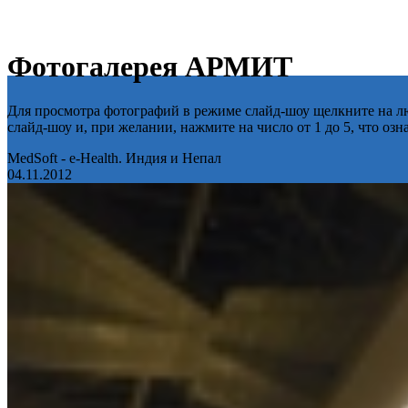
Фотогалерея АРМИТ
Для просмотра фотографий в режиме слайд-шоу щелкните на лю
слайд-шоу и, при желании, нажмите на число от 1 до 5, что оз
MedSoft - e-Health. Индия и Непал
04.11.2012