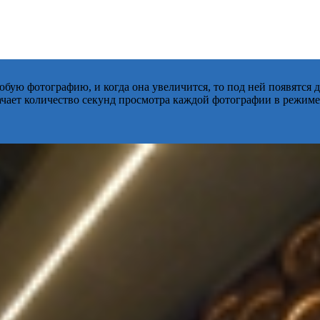
бую фотографию, и когда она увеличится, то под ней появятся
начает количество секунд просмотра каждой фотографии в режиме