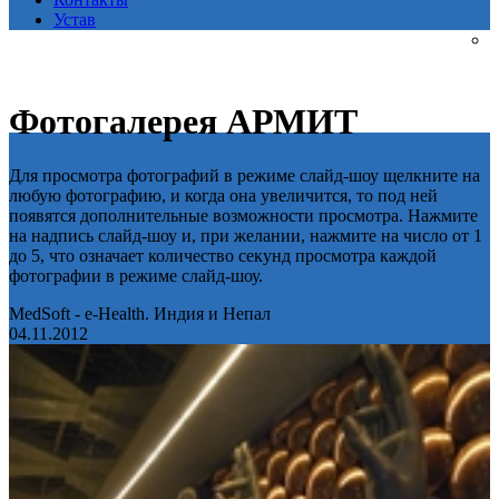
Устав
Фотогалерея АРМИТ
Для просмотра фотографий в режиме слайд-шоу щелкните на
любую фотографию, и когда она увеличится, то под ней
появятся дополнительные возможности просмотра. Нажмите
на надпись слайд-шоу и, при желании, нажмите на число от 1
до 5, что означает количество секунд просмотра каждой
фотографии в режиме слайд-шоу.
MedSoft - e-Health. Индия и Непал
04.11.2012