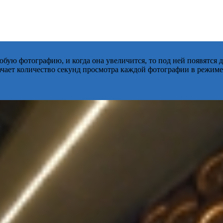
бую фотографию, и когда она увеличится, то под ней появятся
начает количество секунд просмотра каждой фотографии в режиме