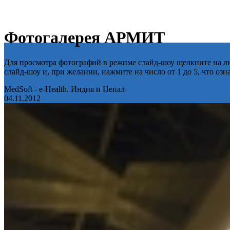
Фотогалерея АРМИТ
Для просмотра фотографий в режиме слайд-шоу щелкните на лю
слайд-шоу и, при желании, нажмите на число от 1 до 5, что оз
MedSoft - e-Health. Индия и Непал
04.11.2012