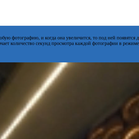
бую фотографию, и когда она увеличится, то под ней появятся
начает количество секунд просмотра каждой фотографии в режиме