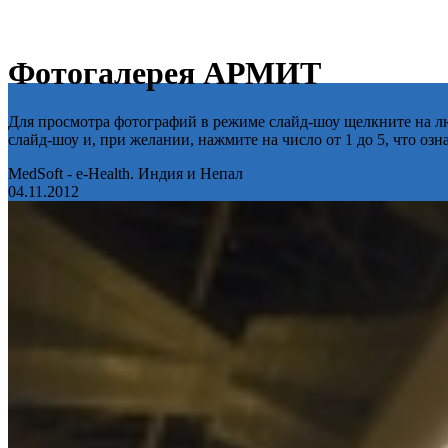
Фотогалерея АРМИТ
Для просмотра фотографий в режиме слайд-шоу щелкните на лю
слайд-шоу и, при желании, нажмите на число от 1 до 5, что оз
MedSoft - e-Health. Индия и Непал
04.11.2012