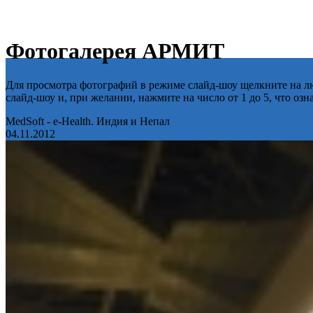
Фотогалерея АРМИТ
Для просмотра фотографий в режиме слайд-шоу щелкните на лю
слайд-шоу и, при желании, нажмите на число от 1 до 5, что оз
MedSoft - e-Health. Индия и Непал
04.11.2012