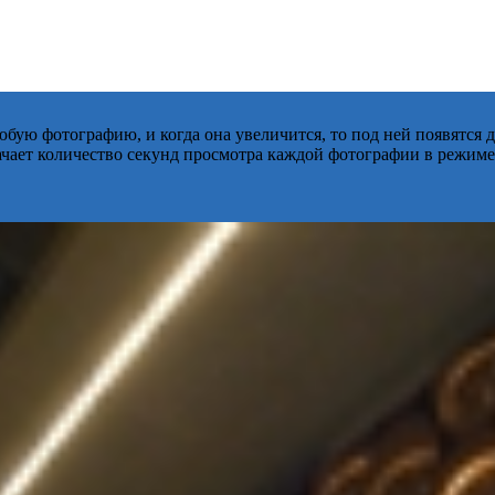
бую фотографию, и когда она увеличится, то под ней появятся
начает количество секунд просмотра каждой фотографии в режиме