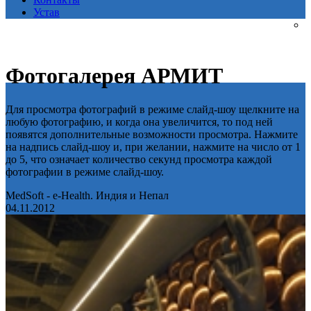
Устав
Фотогалерея АРМИТ
Для просмотра фотографий в режиме слайд-шоу щелкните на
любую фотографию, и когда она увеличится, то под ней
появятся дополнительные возможности просмотра. Нажмите
на надпись слайд-шоу и, при желании, нажмите на число от 1
до 5, что означает количество секунд просмотра каждой
фотографии в режиме слайд-шоу.
MedSoft - e-Health. Индия и Непал
04.11.2012